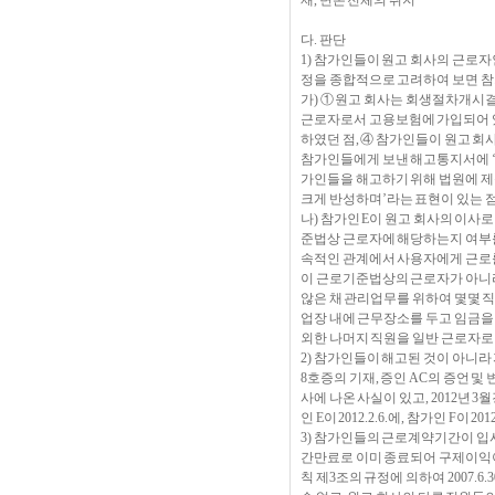
재, 변론 전체의 취지
다. 판단
1) 참가인들이 원고 회사의 근로자
정을 종합적으로 고려하여 보면 참가
가) ① 원고 회사는 회생절차개시결정
근로자로서 고용보험에 가입되어 있
하였던 점, ④ 참가인들이 원고 회
참가인들에게 보낸 해고통지서에 ‘직
가인들을 해고하기 위해 법원에 제
크게 반성하며’라는 표현이 있는 
나) 참가인 E이 원고 회사의 이사
준법상 근로자에 해당하는지 여부를
속적인 관계에서 사용자에게 근로
이 근로기준법상의 근로자가 아니라
않은 채 관리업무를 위하여 몇몇 
업장 내에 근무장소를 두고 임금을
외한 나머지 직원을 일반 근로자로
2) 참가인들이 해고된 것이 아니라
8호증의 기재, 증인 AC의 증언 
사에 나온 사실이 있고, 2012년
인 E이 2012.2.6.에, 참가인 F
3) 참가인들의 근로계약기간이 입사
간만료로 이미 종료되어 구제이익이 소
칙 제3조의 규정에 의하여 2007