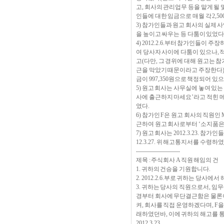
고, 회사의 관리업무 등을 맡게 될
인들에 대한 임금으로 매월 각 2,50
3) 참가인들과 원고 회사의 실제 사
을 높이고 싸우는 등 다툼이 있었다
4) 2012.2.6.부터 참가인들이 주장
여 당사자 사이에 다툼이 있으나, 
고(다만, 그 경위에 대해 원고는
근을 막았기 때문이라고 주장한다), 원
금이 997,350원으로 책정되어 있으
5) 원고 회사는 사무실에 놓여 있
사에 출근하지 마세요’라고 적힌 메모
였다.
6) 참가인 F은 원고 회사의 직원인 M로
근하여 원고 회사로부터 ‘소지품은 
7) 원고 회사는 2012.3.23.
12.3.27. 위 해고통지서를 수령하였
----------------------
제목 : 주식회사 A 직원 해임의 건
1. 귀하의 건승을 기원합니다.
2. 2012.2.6.부로 귀하는 당사
3. 귀하는 당사의 직원으로서, 임
경부터 회사에 무단결근함은 물론이
켜, 회사를 직접 운영하겠다며, F
래하였던바, 이에 귀하의 해고를 
2012.3.23.