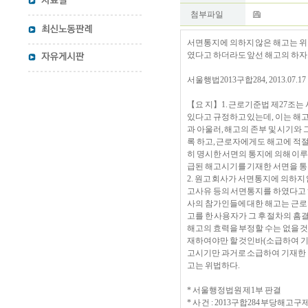
첨부파일
서면통지에 의하지 않은 해고는 위
였다고 하더라도 앞선 해고의 하자
서울행법2013구합284, 2013.07.17
【요 지】1. 근로기준법 제27조
있다고 규정하고 있는데, 이는 해
과 아울러, 해고의 존부 및 시기와
록 하고, 근로자에게도 해고에 적절
히 명시한 서면의 통지에 의해 이루
급된 해고시기를 기재한 서면을 통
2. 원고 회사가 서면통지에 의하지
고사유 등의 서면통지를 하였다고 
사의 참가인들에 대한 해고는 근로
고를 한 사용자가 그 후 절차의 흠
해고의 효력을 부정할 수는 없을 것
재하여야만 할 것인바(소급하여 기재
고시기만 과거로 소급하여 기재한 
고는 위법하다.
* 서울행정법원 제1부 판결
* 사 건 : 2013구합284 부당해