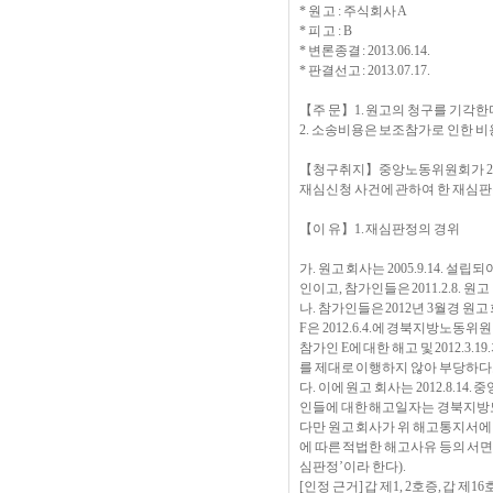
* 원 고 : 주식회사 A
* 피 고 : B
* 변론종결 : 2013.06.14.
* 판결선고 : 2013.07.17.
【주 문】1. 원고의 청구를 기각한
2. 소송비용은 보조참가로 인한 
【청구취지】중앙노동위원회가 2012
재심신청 사건에 관하여 한 재심판
【이 유】1. 재심판정의 경위
가. 원고 회사는 2005.9.14.
인이고, 참가인들은 2011.2.8
나. 참가인들은 2012년 3월경 원
F은 2012.6.4.에 경북지방노동위원
참가인 E에 대한 해고 및 2012.
를 제대로 이행하지 않아 부당하다고
다. 이에 원고 회사는 2012.8.1
인들에 대한 해고일자는 경북지방노동
다만 원고 회사가 위 해고통지서에 해
에 따른 적법한 해고사유 등의 서면
심판정’이라 한다).
[인정 근거] 갑 제1, 2호증, 갑 제1