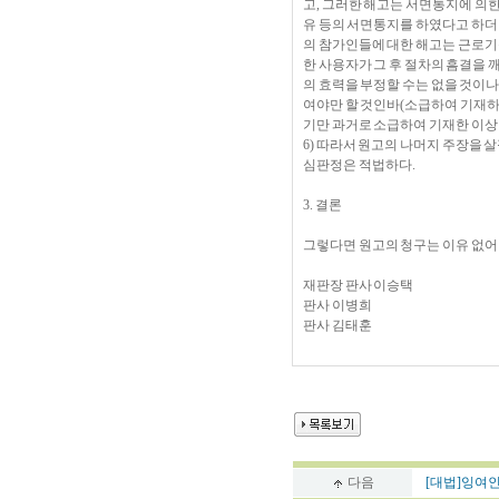
고, 그러한 해고는 서면통지에 의한 
유 등의 서면통지를 하였다고 하더
의 참가인들에 대한 해고는 근로기
한 사용자가 그 후 절차의 흠결을 
의 효력을 부정할 수는 없을 것이나
여야만 할 것인바(소급하여 기재하여
기만 과거로 소급하여 기재한 이상
6) 따라서 원고의 나머지 주장을 
심판정은 적법하다.
3. 결론
그렇다면 원고의 청구는 이유 없어
재판장 판사 이승택
판사 이병희
판사 김태훈
다음
[대법]잉여