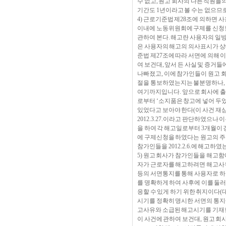
수 없고, 원고 회사의 다른 직원들
기간도 1년이라고 볼 수는 없으므로
4) 근로기준법 제28조에 의하면
이내에 노동위원회에 구제를 신청
관하여 본다. 해고란 사용자의 일
은 사용자의 해고의 의사표시가 상
준법 제27조에 따라 서면에 의해 
여 보건대, 앞서 든 사실 및 증거들
나빠졌고, 이에 참가인들이 원고 회
절을 통보하였는지는 불분명하나, 
여기까지입니다. 앞으로 회사에 출근하
로부터 ‘소지품은 창고에 넣어 두었다
있었다고 보아야 한다(이 사건 
2012.3.27.이라고 판단하였으나 이는
을 하여 각 해고일로부터 3개월이
에 구제신청을 하였다는 원고의 주장은
참가인들을 2012.2.6.에 해고하
5) 원고 회사가 참가인들을 해고함
자가 근로자를 해고하려면 해고사
등의 서면통지를 통해 사용자로 하여
를 명확하게 하여 사후에 이를 둘
응할 수 있게 하기 위한 취지이다(대법원
시기를 정확히 명시한 서면의 통지에
고사유와 소급된 해고시기를 기재한
이 사건에 관하여 보건대, 원고 회사가 참