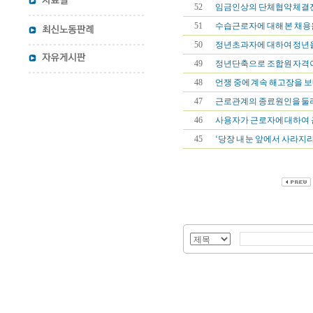
52
임금인상의 단체협약 체결전 
51
수습근로자에 대해 본 채용을
50
정년초과자에 대하여 정년을 
49
정년단축으로 조합원 자격이 
48
언쟁 중에 계속 해고장을 보내
47
근로관계의 종료원인을 둘러
46
사용자가 근로자에 대하여 
45
‘당장 내 눈 앞에서 사라지라’