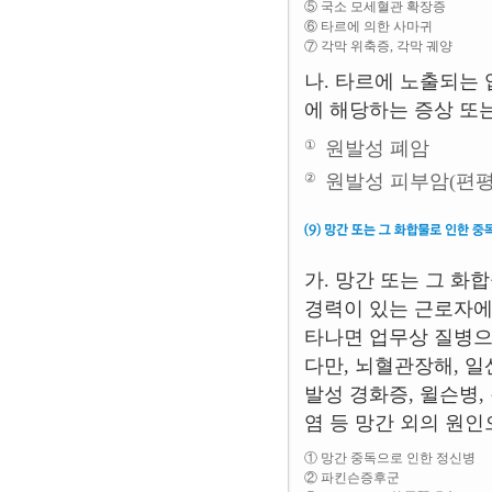
⑤ 국소 모세혈관 확장증
⑥ 타르에 의한 사마귀
⑦ 각막 위축증, 각막 궤양
나. 타르에 노출되는 
에 해당하는 증상 또
①
원발성 폐암
②
원발성 피부암(편평
가. 망간 또는 그 
경력이 있는 근로자에
타나면 업무상 질병으
다만, 뇌혈관장해, 일
발성 경화증, 윌슨병,
염 등 망간 외의 원
① 망간 중독으로 인한 정신병
② 파킨슨증후군