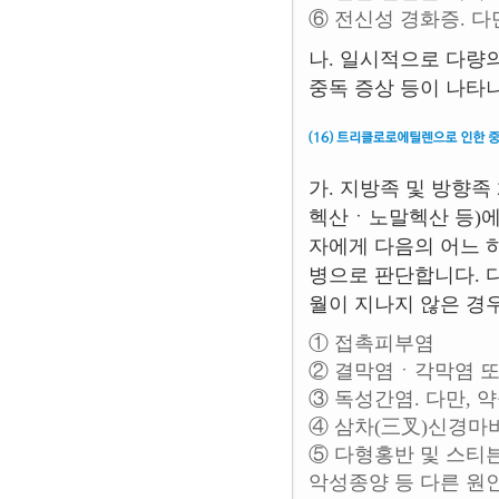
⑥ 전신성 경화증. 다
나. 일시적으로 다량
중독 증상 등이 나타
가. 지방족 및 방향
헥산ㆍ노말헥산 등)에
자에게 다음의 어느 
병으로 판단합니다. 다
월이 지나지 않은 경
① 접촉피부염
② 결막염ㆍ각막염 또
③ 독성간염. 다만, 
④ 삼차(三叉)신경마비
⑤ 다형홍반 및 스티븐
악성종양 등 다른 원