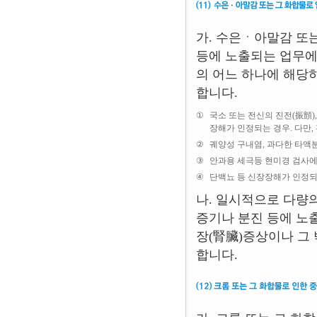
가. 수은ㆍ아말감 또
등에 노출되는 업무에
의 어느 하나에 해당
합니다.
①
국소 또는 전신의 진전(振顫)
장해가 인정되는 경우. 다만,
②
궤양성 구내염, 과다한 타액
③
안과용 세극등 현미경 검사에
④
단백뇨 등 신장장해가 인정되는
나. 일시적으로 다량
증기나 분진 등에 
장(腎臟)증상이나 그
합니다.