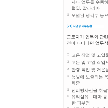
자나 업무를 수행하
혈열, 말라리아
⑤
오염된 냉각수 등으
근로자가 업무와 관련
견이 나타나면 업무상
①
고온 작업 및 고열
②
고온 및 고열 작업
③
한랭 작업 및 저온
④
햇빛에 노출되는 옥
화증
⑤
전리방사선을 취급
⑥
유리섬유ㆍ대마 등 
한 피부염