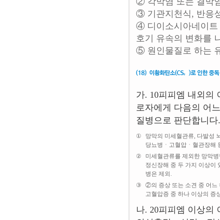
② 각막염 또는 결막
③ 기관지천식, 반응
④ 디이소시아네이트 특이
호기 유속의 변화를 
⑤ 원인물질로 하는 
가. 10피피엠 내외의
로자에게 다음의 어느
질병으로 판단합니다
①
망막의 미세혈관류, 다발성 뇌
당뇨병ㆍ고혈압ㆍ혈관장해 등
②
미세혈관류를 제외한 망막병변
정신장해 중 두 가지 이상이
병은 제외.
③
②의 증상 또는 소견 중 어느
고혈압증 중 하나 이상의 증
나. 20피피엠 이상