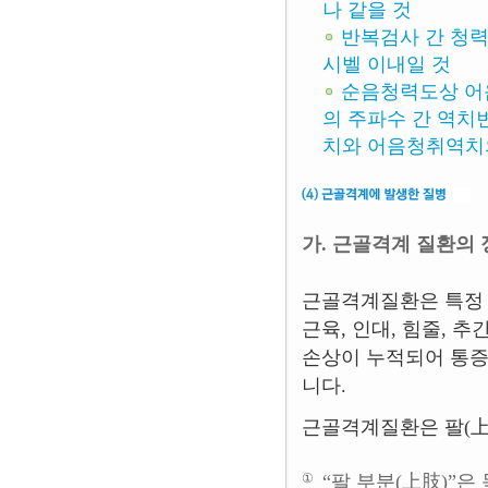
나 같을 것
반복검사 간 청력
시벨 이내일 것
순음청력도상 어음역
의 주파수 간 역치
치와 어음청취역치의
가. 근골격계 질환의 
근골격계질환은 특정 
근육, 인대, 힘줄, 추
손상이 누적되어 통증
니다.
근골격계질환은 팔(上肢
①
“팔 부분(上肢)”은 