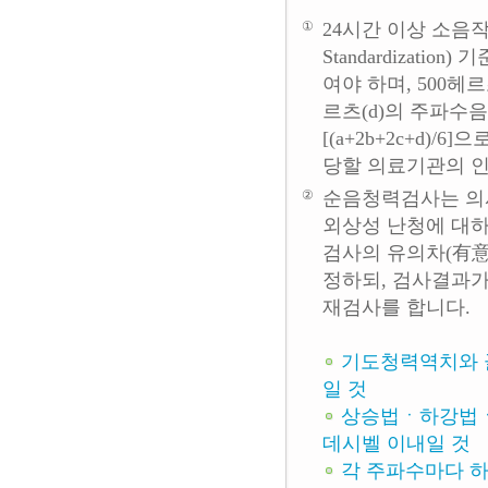
①
24시간 이상 소음작업을 중
Standardizat
여야 하며, 500헤르츠(
르츠(d)의 주파수
[(a+2b+2c+d)
당할 의료기관의 
②
순음청력검사는 의사
외상성 난청에 대하
검사의 유의차(有意
정하되, 검사결과가
재검사를 합니다.
기도청력역치와 골
일 것
상승법ㆍ하강법ㆍ혼
데시벨 이내일 것
각 주파수마다 