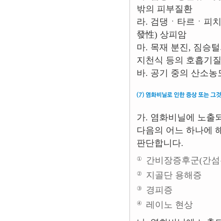
밖의 피부질환
라. 검댕ㆍ타르ㆍ피
發性) 상피암
마. 목재 분진, 짐승
지천식 등의 호흡기
바. 공기 중의 산소
가. 염화비닐에 노출
다음의 어느 하나에 
판단합니다.
①
간비장증후군(간섬
②
지골단 용해증
③
경피증
④
레이노 현상