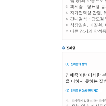
즙 등)의 사용으로
과체중ㆍ당뇨병 등
③
자가면역성 간염, 
④
간내결석ㆍ담도결석
⑤
심장질환, 폐질환,
⑥
다른 장기의 악성
⑦
진폐증이란 미세한 분
을 다하지 못하는 질
가.
진폐증에 걸렸는지와 진폐증의
나.