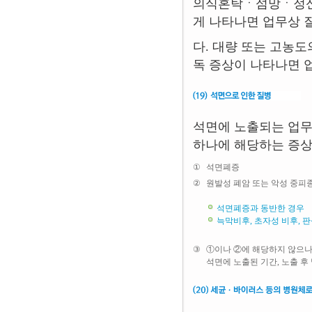
의식혼탁ㆍ섬망ㆍ정신
게 나타나면 업무상 
다. 대량 또는 고농
독 증상이 나타나면 
석면에 노출되는 업무
하나에 해당하는 증상
①
석면폐증
②
원발성 폐암 또는 악성 중피
석면폐증과 동반한 경우
늑막비후, 초자성 비후, 
③
①이나 ②에 해당하지 않으나,
석면에 노출된 기간, 노출 