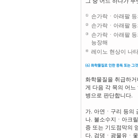
그 중 어느 하나가 
①
손가락ㆍ아래팔 등
②
손가락ㆍ아래팔 등
③
손가락ㆍ아래팔 등
능장해
④
레이노 현상이 나타
화학물질을 취급하거나
게 다음 각 목의 어
병으로 판단합니다.
가. 아연ㆍ구리 등의
나. 불소수지ㆍ아크릴
증 또는 기도점막의 
다. 검댕ㆍ광물유ㆍ옻