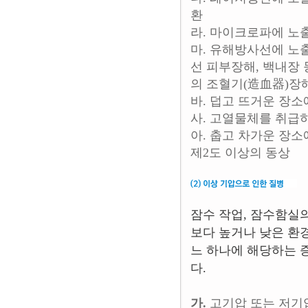
환
라. 마이크로파에 노
마. 유해방사선에 노
선 피부장해, 백내장 
의 조혈기(造血器)장해
바. 덥고 뜨거운 장
사. 고열물체를 취급
아. 춥고 차가운 장
제2도 이상의 동상
잠수 작업, 잠수함실
보다 높거나 낮은 환
느 하나에 해당하는 
다.
가.
고기압 또는 저기압