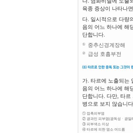
나. 염화비닐에 노출
육종 증상이 나타나면
다. 일시적으로 다량
음의 어느 하나에 해
단합니다.
①
중추신경계장해
②
급성 호흡부전
가. 타르에 노출되는
음의 어느 하나에 해
단합니다. 다만, 타
병으로 보지 않습니다
① 접촉피부염
② 광과민 피부염(광독성ㆍ광알
③ 피부색소 이상
④ 타르에 의한 염소 여드름