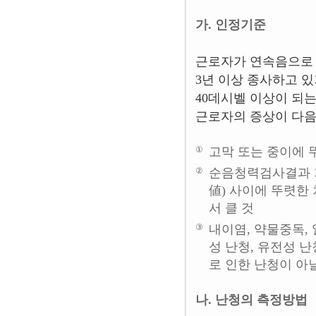
가. 인정기준
근로자가 연속음으로 8
3년 이상 종사하고 있
40데시벨 이상이 되
근로자의 증상이 다음
①
고막 또는 중이에 
②
순음청력검사결과 
値) 사이에 뚜렷한
서 클 것
③
내이염, 약물중독, 
성 난청, 유전성 난
로 인한 난청이 아
나. 난청의 측정방법