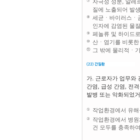
⑦
자극성 성분, 알레
질에 노출되어 발
⑧
세균ㆍ바이러스ㆍ곰
인자에 감염된 물
⑨
페놀류 및 하이드
⑩
산ㆍ염기를 비롯한
⑪
그 밖에 물리적ㆍ
가. 근로자가 업무와
간염, 급성 간염, 전
발병 또는 악화되었거
①
작업환경에서 유해
②
작업환경에서 병원체
건 모두를 충족하여