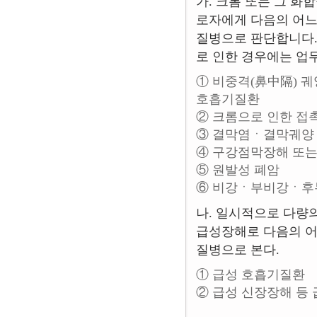
가. 크롬 또는 그 화
로자에게 다음의 어느
질병으로 판단합니다.
로 인한 경우에는 업
① 비중격(鼻中隔) 궤
호흡기질환
② 크롬으로 인한 접
③ 결막염ㆍ결막궤양
④ 구강점막장해 또
⑤ 원발성 폐암
⑥ 비강ㆍ부비강ㆍ후
나. 일시적으로 다량
급성장해로 다음의 어
질병으로 본다.
① 급성 호흡기질환
② 급성 신장장해 등 