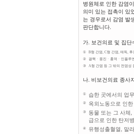
병원체로 인한 감염이
의미 있는 접촉이 있
는 경우로서 감염 발
판단합니다.
가. 보건의료 및 집
①
B형 간염, C형 간염, 매독
②
결핵ㆍ풍진ㆍ홍역ㆍ인플루엔자
③
A형 간염 등 그 밖의 전염성
나. 비보건의료 종사
①
습한 곳에서의 업
②
옥외노동으로 인한
③
동물 또는 그 사체,
급으로 인한 탄저병
④
유행성출혈열, 말