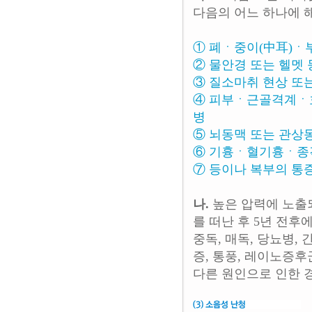
다음의 어느 하나에 
① 폐ㆍ중이(中耳)ㆍ
② 물안경 또는 헬멧
③ 질소마취 현상 또
④ 피부ㆍ근골격계ㆍ호
병
⑤ 뇌동맥 또는 관상
⑥ 기흉ㆍ혈기흉ㆍ종
⑦ 등이나 복부의 통
나.
높은 압력에 노출되
를 떠난 후 5년 전
중독, 매독, 당뇨병,
증, 통풍, 레이노증후
다른 원인으로 인한 