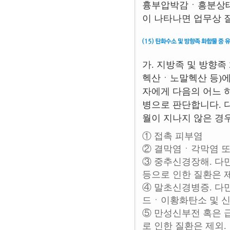
흉부압박감ㆍ흥분상태ㆍ
이 나타나면 업무상 
가. 지방족 및 방향
헥산ㆍ노말헥산 등)에
자에게 다음의 어느 
병으로 판단합니다. 다
월이 지나지 않은 경
① 접촉 피부염
② 결막염ㆍ각막염 또
③ 중추신경장해. 다
등으로 인한 질환은 
④ 말초신경병증. 
드ㆍ이황화탄소 및 신
⑤ 만성신부전 혹은 
로 인한 질환은 제외.