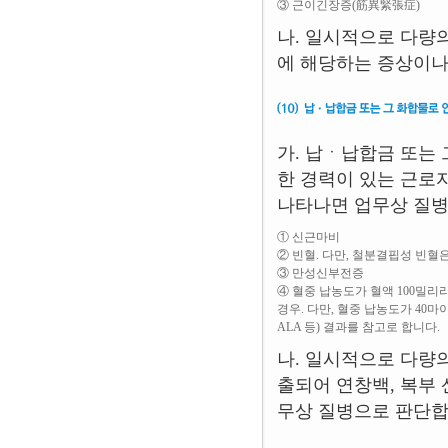
③ 근이긴장증(筋異緊張症)
나. 일시적으로 다량
에 해당하는 증상이나
가. 납ㆍ납합금 또는
한 경력이 있는 근로
나타나면 업무상 질병
① 신근마비
② 빈혈. 다만, 철분결핍성 빈혈
③ 만성신부전증
④ 혈중 납농도가 혈액 100밀리
경우. 다만, 혈중 납농도가 40마
ALA 등) 결과를 참고로 합니다.
나. 일시적으로 다량
출되어 연창백, 복부 
무상 질병으로 판단합