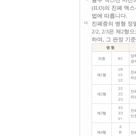
흉부 엑스선 사진
(ILO)의 진폐 
법에 따릅니다.
다.
진폐증의 병형 정밀분류 
2/2, 2/3은 제2형
하며, 그 판정 기
병 형
양
의증
0/1
경
1/0
진
제1형
1/1
되
1/2
2/1
진
제2형
2/2
되
2/3
3/2
진
제3형
3/3
인
3/+
A
제4형
B
진