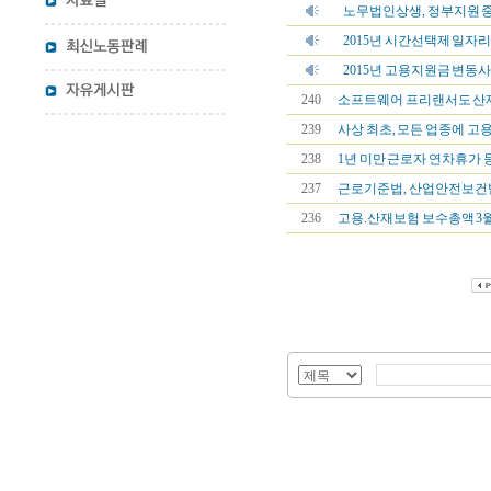
노무법인상생, 정부지원 
2015년 시간선택제 일자리
2015년 고용지원금 변동
240
소프트웨어 프리랜서도 산재보
239
사상 최초, 모든 업종에 고용
238
1년 미만 근로자 연차휴가 
237
근로기준법, 산업안전보건법 등
236
고용.산재보험 보수총액 3