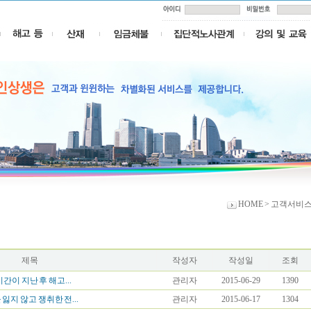
HOME > 고객서비스
제목
작성자
작성일
조회
간이 지난 후 해고...
관리자
2015-06-29
1390
지 않고 쟁취한 전...
관리자
2015-06-17
1304