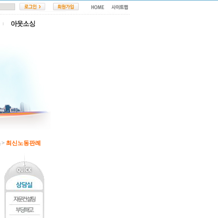
 >
최신노동판례