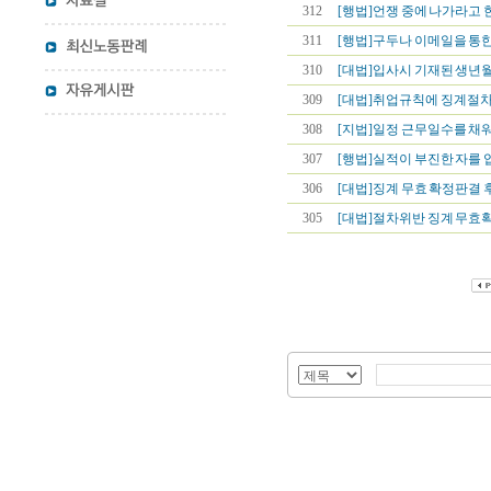
312
[행법]언쟁 중에 나가라고 한 
311
[행법]구두나 이메일을 통한 
310
[대법]입사시 기재된 생년월
309
[대법]취업규칙에 징계절차가
308
[지법]일정 근무일수를 채워
307
[행법]실적이 부진한 자를 
306
[대법]징계 무효 확정판결 후
305
[대법]절차위반 징계 무효확인