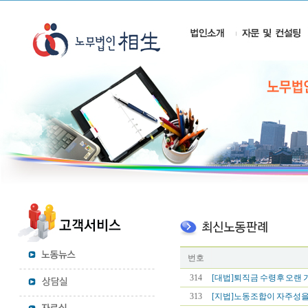
번호
314
[대법]퇴직금 수령후 오랜 기
313
[지법]노동조합이 자주성을 잃